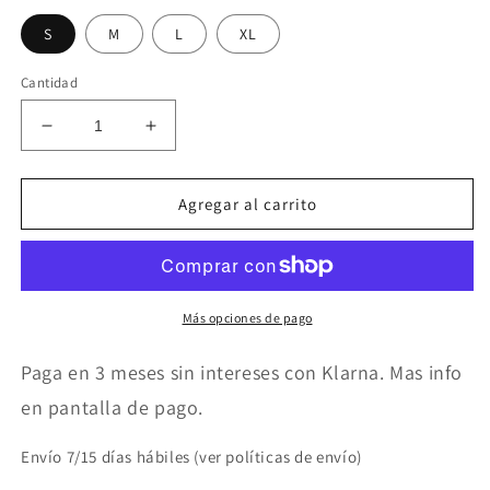
S
M
L
XL
Cantidad
Reducir
Aumentar
cantidad
cantidad
para
para
Bikini
Bikini
Agregar al carrito
Bandeau
Bandeau
mujer
mujer
braguita
braguita
ancha
ancha
animal
animal
Más opciones de pago
print
print
Paga en 3 meses sin intereses con Klarna. Mas info
en pantalla de pago.
Envío 7/15 días hábiles (ver políticas de envío)