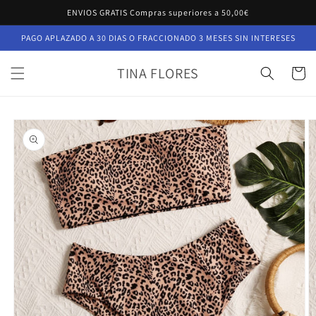
Ir
ENVIOS GRATIS Compras superiores a 50,00€
directamente
al contenido
PAGO APLAZADO A 30 DIAS O FRACCIONADO 3 MESES SIN INTERESES
TINA FLORES
Carrito
Ir
directamente
a la
información
del producto