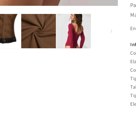
Pa
Ma
En
In
Co
El
Co
Ti
Ta
Ti
El