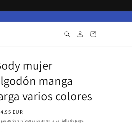
Iniciar
Carrito
sesión
Body mujer
algodón manga
arga varios colores
ecio
24,95 EUR
bitual
s
gastos de envío
se calculan en la pantalla de pago.
e