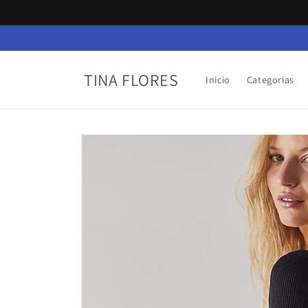
Ir
directamente
al contenido
TINA FLORES
Inicio
Categorias
Ir
directamente
a la
información
del producto