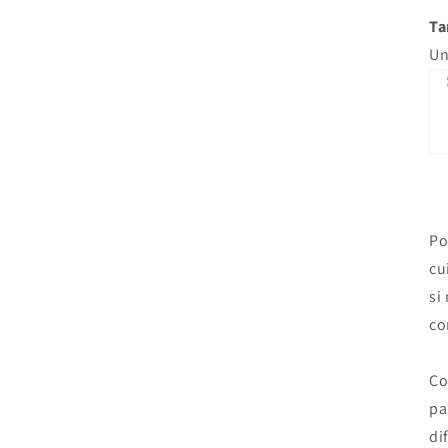
Ta
Un
Po
cu
si
co
Co
pa
di