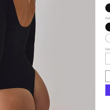
Col
Ca