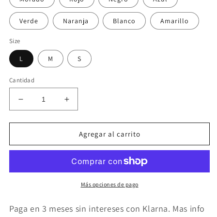
Verde
Naranja
Blanco
Amarillo
Size
L
M
S
Cantidad
Reducir
Aumentar
cantidad
cantidad
para
para
Legging
Legging
Agregar al carrito
efecto
efecto
lifting
lifting
mujer
mujer
para
para
fitness
fitness
Más opciones de pago
varios
varios
colores
colores
Paga en 3 meses sin intereses con Klarna. Mas info