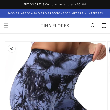
Ir
ENVIOS GRATIS Compras superiores a 50,00€
directamente
al contenido
PAGO APLAZADO A 30 DIAS O FRACCIONADO 3 MESES SIN INTERESES
TINA FLORES
Carrito
Ir
directamente
a la
información
del producto