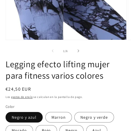
Abrir
Ab
elemento
e
multimedia
m
de
1
/
6
1
2
en
e
Legging efecto lifting mujer
una
u
ventana
v
para fitness varios colores
modal
m
Precio
€24,50 EUR
habitual
Los
gastos de envío
se calculan en la pantalla de pago.
Color
Negro y azul
Marron
Negro y verde
Morado
Rojo
Negro
Azul