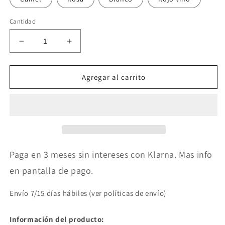
Cantidad
Reducir
Aumentar
cantidad
cantidad
para
para
Bolso
Bolso
Agregar al carrito
de
de
mano
mano
Flores
Flores
-
-
8
8
colores
colores
a
a
Paga en 3 meses sin intereses con Klarna. Mas info
elegira
elegira
en pantalla de pago.
Envío 7/15 días hábiles (ver políticas de envío)
Información del producto: