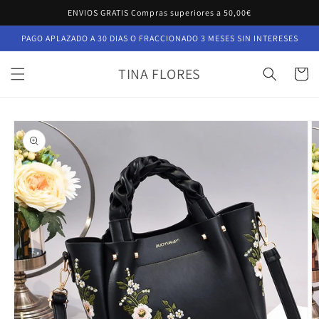
Ir
ENVIOS GRATIS Compras superiores a 50,00€
directamente
al contenido
PAGO APLAZADO A 30 DIAS O FRACCIONADO 3 MESES SIN INTERESES
TINA FLORES
Carrito
Ir
directamente
a la
información
del producto