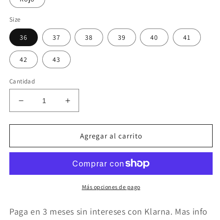
Size
36
37
38
39
40
41
42
43
Cantidad
Reducir
Aumentar
cantidad
cantidad
para
para
Sandalia
Sandalia
Agregar al carrito
plana
plana
mujer
mujer
varios
varios
colores
colores
Más opciones de pago
Paga en 3 meses sin intereses con Klarna. Mas info