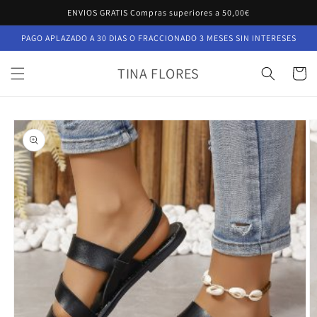
Ir
ENVIOS GRATIS Compras superiores a 50,00€
directamente
al contenido
PAGO APLAZADO A 30 DIAS O FRACCIONADO 3 MESES SIN INTERESES
TINA FLORES
Carrito
Ir
directamente
a la
información
del producto