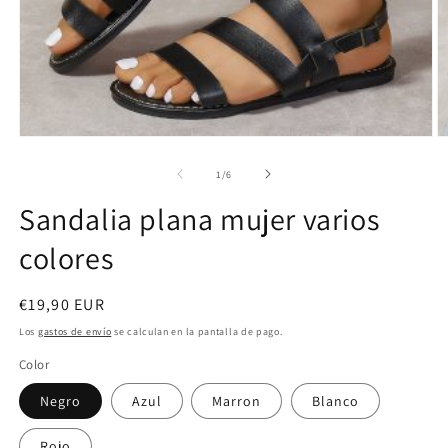
Abrir
Ab
elemento
e
multimedia
m
de
1
/
6
1
2
en
e
Sandalia plana mujer varios
una
u
ventana
v
colores
modal
m
Precio
€19,90 EUR
habitual
Los
gastos de envío
se calculan en la pantalla de pago.
Color
Negro
Azul
Marron
Blanco
Rojo