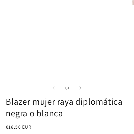
Ab
e
m
2
e
u
v
m
de
1
/
4
Blazer mujer raya diplomática
negra o blanca
Precio
€18,50 EUR