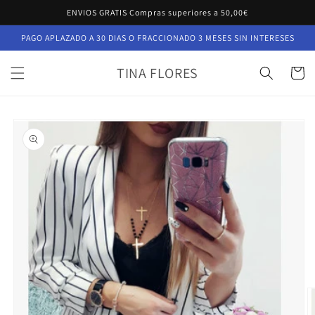
Ir
ENVIOS GRATIS Compras superiores a 50,00€
directamente
al contenido
PAGO APLAZADO A 30 DIAS O FRACCIONADO 3 MESES SIN INTERESES
TINA FLORES
Carrito
Ir
directamente
a la
información
del producto