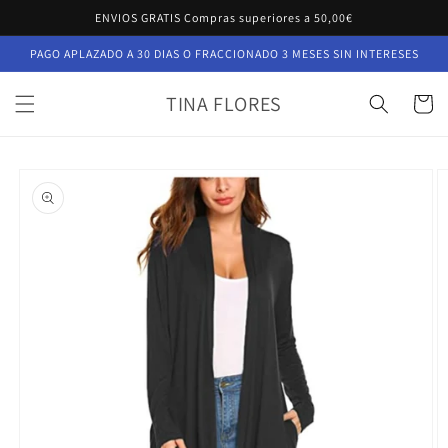
Ir
ENVIOS GRATIS Compras superiores a 50,00€
directamente
al contenido
PAGO APLAZADO A 30 DIAS O FRACCIONADO 3 MESES SIN INTERESES
TINA FLORES
Carrito
Ir
directamente
a la
información
del producto