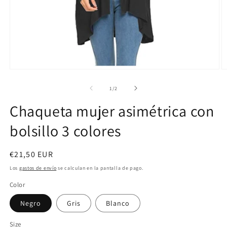
Abrir
Ab
elemento
e
multimedia
m
de
1
/
2
1
4
en
e
Chaqueta mujer asimétrica con
una
u
ventana
v
bolsillo 3 colores
modal
m
Precio
€21,50 EUR
habitual
Los
gastos de envío
se calculan en la pantalla de pago.
Color
Negro
Gris
Blanco
Size