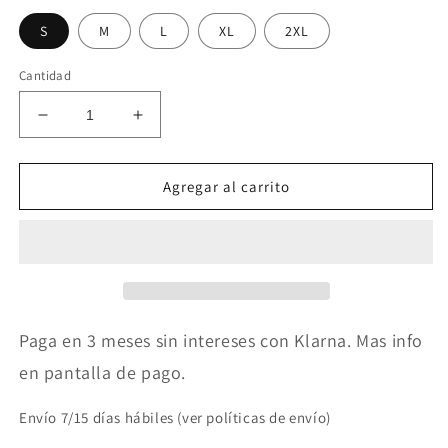
S
M
L
XL
2XL
Cantidad
Reducir
Aumentar
cantidad
cantidad
para
para
Chaqueta
Chaqueta
Agregar al carrito
mujer
mujer
asimétrica
asimétrica
con
con
bolsillo
bolsillo
3
3
colores
colores
Paga en 3 meses sin intereses con Klarna. Mas info
en pantalla de pago.
Envío 7/15 días hábiles (ver políticas de envío)