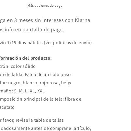
estilo
estilo
Más opciones de pago
poeta
poeta
varios
varios
ga en 3 meses sin intereses con Klarna.
colores
colores
s info en pantalla de pago.
vío 7/15 días hábiles (ver políticas de envío)
formación del producto:
trón: color sólido
po de falda: Falda de un solo paso
lor: negro, blanco, rojo rosa, beige
maño: S, M, L, XL, XXL
mposición principal de la tela: fibra de
iacetato
r favor, revise la tabla de tallas
idadosamente antes de comprar el artículo,