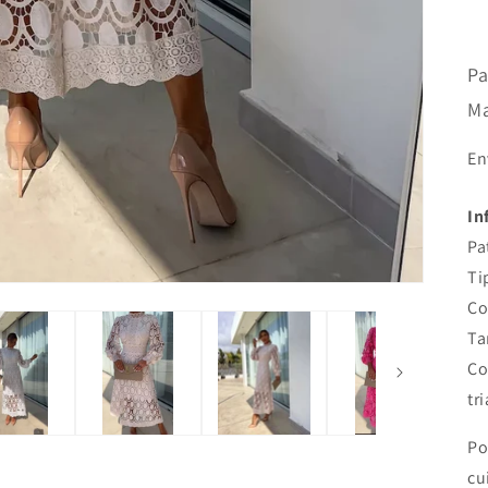
Pa
Ma
En
In
Pa
Ti
Co
Ta
Co
tr
Po
cu