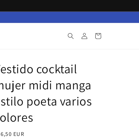
Iniciar
Carrito
sesión
estido cocktail
mujer midi manga
stilo poeta varios
olores
ecio
36,50 EUR