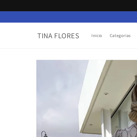
Ir
directamente
al contenido
TINA FLORES
Inicio
Categorias
Ir
directamente
a la
información
del producto