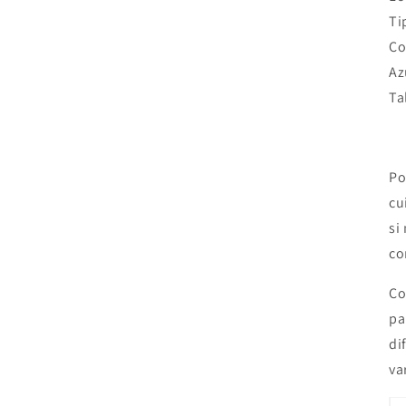
Ti
Co
Az
Ta
Po
cu
si
co
Co
pa
di
va