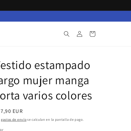
Iniciar
Carrito
sesión
Vestido estampado
largo mujer manga
orta varios colores
ecio
27,90 EUR
bitual
s
gastos de envío
se calculan en la pantalla de pago.
or