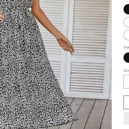
Siz
Ca