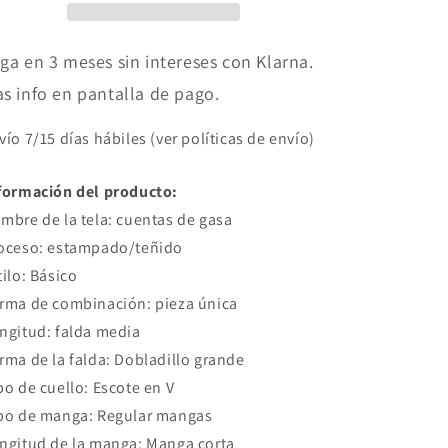
corta
corta
varios
varios
colores
colores
ga en 3 meses sin intereses con Klarna.
s info en pantalla de pago.
vío 7/15 días hábiles (ver políticas de envío)
formación del producto:
mbre de la tela: cuentas de gasa
oceso: estampado/teñido
tilo: Básico
rma de combinación: pieza única
ngitud: falda media
rma de la falda: Dobladillo grande
po de cuello: Escote en V
po de manga: Regular mangas
ngitud de la manga: Manga corta