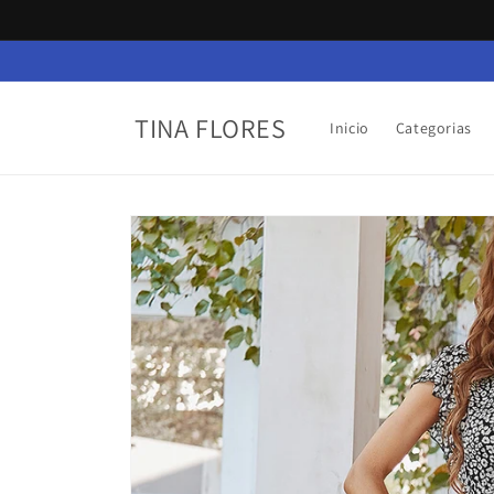
Ir
directamente
al contenido
TINA FLORES
Inicio
Categorias
Ir
directamente
a la
información
del producto