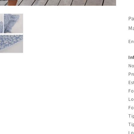
Pa
Ma
En
In
No
Pr
Es
Fo
Lo
Fo
Ti
Ti
Lo